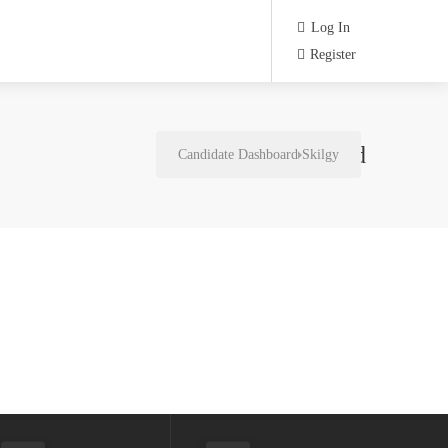
Log In
Register
Candidate Dashboard
Candidate Dashboard
Skilgy