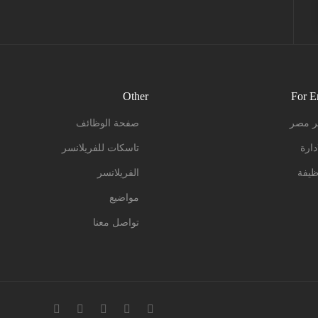
Other
For E
ر مصر
صفحة الوظائف
دارة
تاسكات للفريلانسر
يفة
الفريلانسر
مواضيع
تواصل معنا